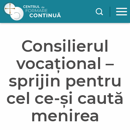
Mergi la conţinutul principal
Consilierul
vocațional –
sprijin pentru
cel ce-și caută
menirea