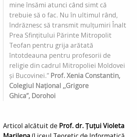
mine însămi atunci când simt că
trebuie să o fac. Nu în ultimul rând,
îndrăznesc să transmit mulțumiri Înalt
Prea Sfințitului Părinte Mitropolit
Teofan pentru grija arătată
întotdeauna pentru profesorii de
religie din cadrul Mitropoliei Moldovei
și Bucovinei.”
Prof. Xenia Constantin,
Colegiul Național ,,Grigore
Ghica”, Dorohoi
Articol alcătuit de
Prof. dr. Țuțui Violeta
Marilena
(Liceul Teoretic de Informatică