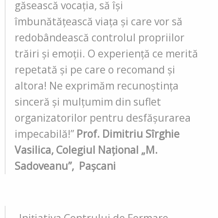
găsească vocația, să își
îmbunătățească viața și care vor să
redobândească controlul propriilor
trăiri și emoții.
O experiență ce merită
repetată şi pe care o recomand şi
altora!
Ne exprimăm recunoștința
sinceră și mulțumim din suflet
organizatorilor pentru desfășurarea
impecabilă!”
Prof. Dimitriu Sîrghie
Vasilica, Colegiul Național „M.
Sadoveanu”, Pașcani
„
Inițiativa Centrului de Formare