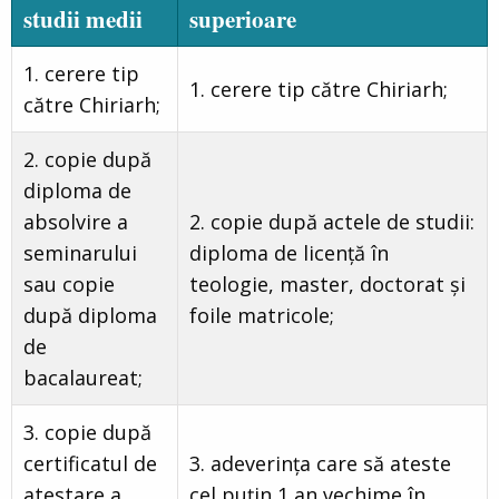
studii medii
superioare
1. cerere tip
1. cerere tip către Chiriarh;
către Chiriarh;
2. copie după
diploma de
absolvire a
2. copie după actele de studii:
seminarului
diploma de licență în
sau copie
teologie, master, doctorat şi
după diploma
foile matricole;
de
bacalaureat;
3. copie după
certificatul de
3. adeverința care să ateste
atestare a
cel puțin 1 an vechime în