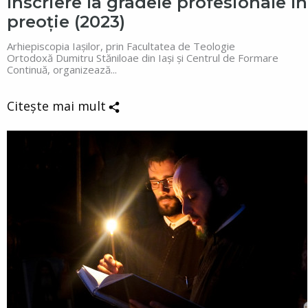
Înscriere la gradele profesionale în
preoție (2023)
Arhiepiscopia Iașilor, prin Facultatea de Teologie
Ortodoxă Dumitru Stăniloae din Iași și Centrul de Formare
Continuă, organizează...
Citește mai mult