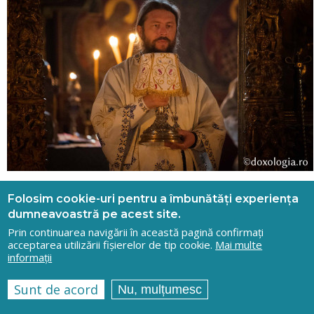
(Video) PS Damaschin s-a întâlnit
Folosim cookie-uri pentru a îmbunătăți experiența
cu preoții participanți la cursurile
dumneavoastră pe acest site.
pentru gradele profesionale
Prin continuarea navigării în această pagină confirmați
acceptarea utilizării fișierelor de tip cookie.
Mai multe
informații
Citește mai mult
Sunt de acord
Nu, mulțumesc