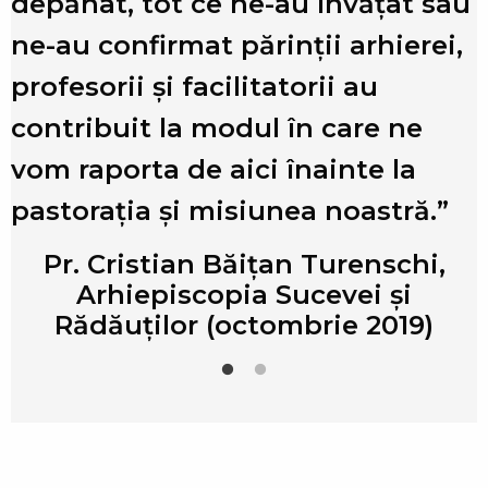
i
depănat, tot ce ne-au învățat sau
r
ne-au confirmat părinții arhierei,
profesorii şi facilitatorii au
e
contribuit la modul în care ne
vom raporta de aici înainte la
pastorația şi misiunea noastră.”
Pr. Cristian Băițan Turenschi,
Arhiepiscopia Sucevei şi
Rădăuților (octombrie 2019)