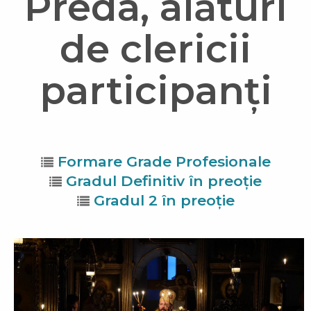
Preda, alături
de clericii
participanți
Formare Grade Profesionale
Gradul Definitiv în preoție
Gradul 2 în preoție