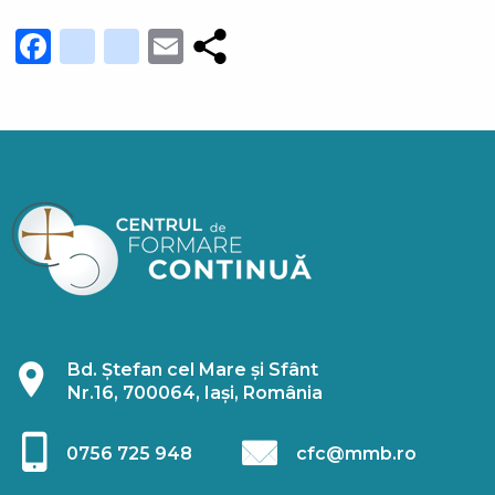
Facebook
youtube_channel
instagram
Email
Bd. Ștefan cel Mare și Sfânt
Nr.16, 700064, Iași, România
0756 725 948
cfc@mmb.ro