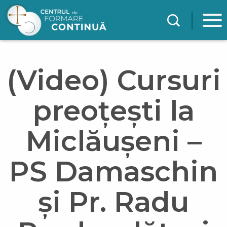
Mergi la conţinutul principal
(Video) Cursuri
preoțești la
Miclăușeni –
PS Damaschin
și Pr. Radu