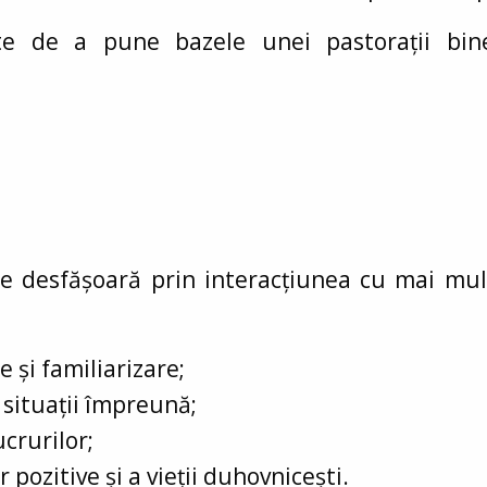
te de a pune bazele unei pastorații bi
se desfășoară prin interacțiunea cu mai mul
e și familiarizare;
situații împreună;
ucrurilor;
 pozitive și a vieții duhovnicești.