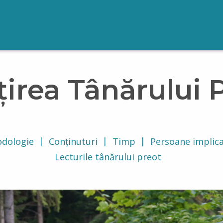
țirea Tânărului 
dologie
Conținuturi
Timp
Persoane implic
Lecturile tânărului preot