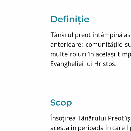
Definiție
Tânărul preot întâmpină ast
anterioare: comunitățile su
multe roluri în același timp
Evangheliei lui Hristos.
Scop
Însoțirea Tânărului Preot îș
acesta în perioada în care l