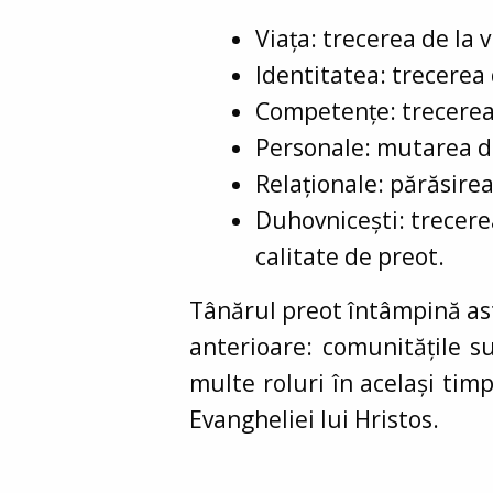
Viața: trecerea de la 
Identitatea: trecerea 
Competențe: trecerea
Personale: mutarea din
Relaționale: părăsire
Duhovnicești: trecere
calitate de preot.
Tânărul preot întâmpină ast
anterioare: comunitățile su
multe roluri în același timp
Evangheliei lui Hristos.