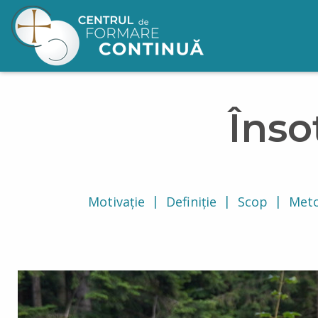
Mergi la conţinutul principal
Înso
Motivație
Definiție
Scop
Meto