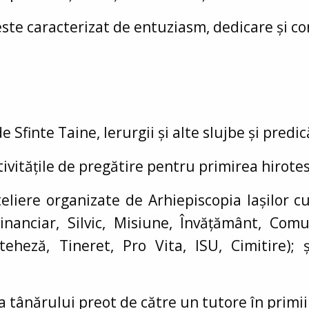
este caracterizat de entuziasm, dedicare și con
de Sfinte Taine, Ierurgii și alte slujbe și predic
tivitățile de pregătire pentru primirea hirotes
eliere organizate de Arhiepiscopia Iașilor c
Financiar, Silvic, Misiune, Învățământ, Com
eheză, Tineret, Pro Vita, ISU, Cimitire); ș
a tânărului preot de către un tutore în primii 