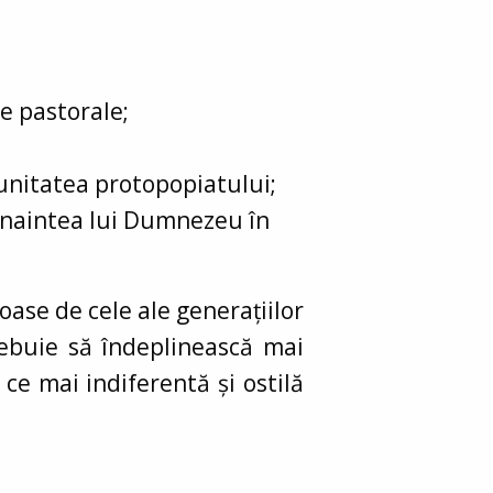
e pastorale;
munitatea protopopiatului;
înaintea lui Dumnezeu în
ase de cele ale generațiilor
trebuie să îndeplinească mai
 ce mai indiferentă și ostilă