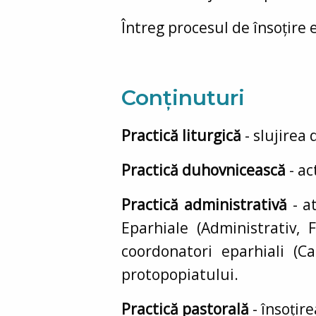
Întreg procesul de însoțire 
Conținuturi
Practică liturgică
- slujirea 
Practică duhovnicească
- ac
Practică administrativă
- at
Eparhiale (Administrativ, 
coordonatori eparhiali (Cat
protopopiatului.
Practică pastorală
- însoțire