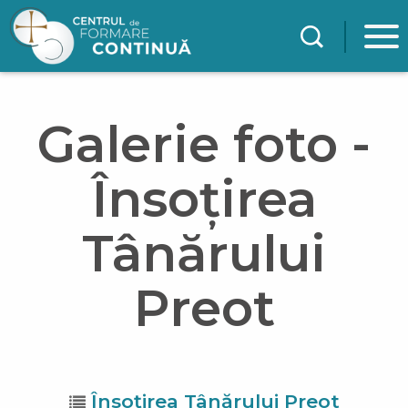
Mergi la conţinutul principal
Galerie foto -
Însoțirea
Tânărului
Preot
Însoțirea Tânărului Preot