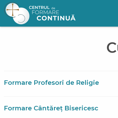
Mergi la conţinutul principal
C
Formare Profesori de Religie
Formare Cântăreț Bisericesc