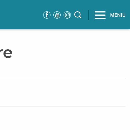
MENIU
re