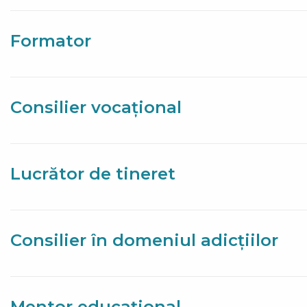
Formator
Consilier vocațional
Lucrător de tineret
Consilier în domeniul adicțiilor
Mentor educațional