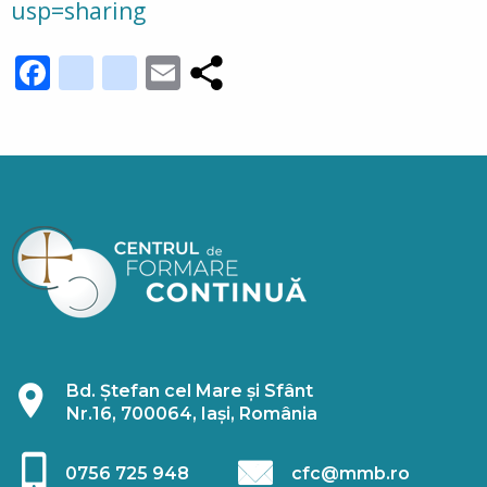
usp=sharing
Facebook
youtube_channel
instagram
Email
Bd. Ștefan cel Mare și Sfânt
Nr.16, 700064, Iași, România
0756 725 948
cfc@mmb.ro