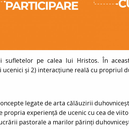
ii sufletelor pe calea lui Hristos. În acea
i ucenici și 2) interacțiune reală cu propriul 
 concepte legate de arta călăuzirii duhovniceșt
e propria experiență de ucenic cu cea de viit
lucrării pastorale a marilor părinți duhovniceșt