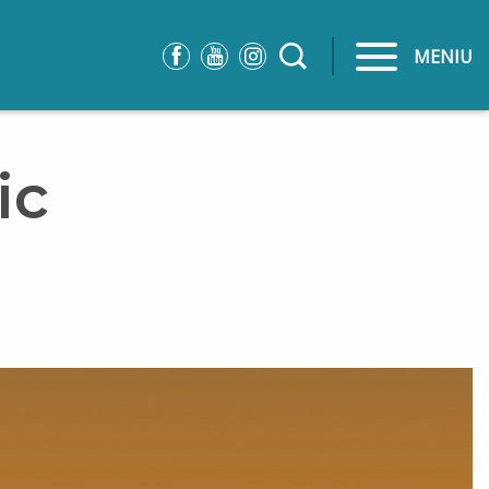
MENIU
ic