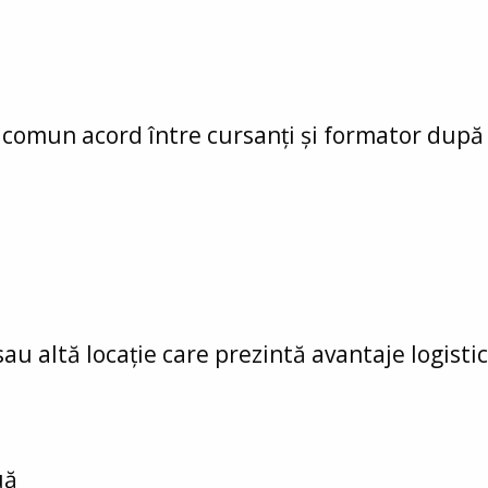
e comun acord între cursanți și formator după
sau altă locație care prezintă avantaje logisti
uă