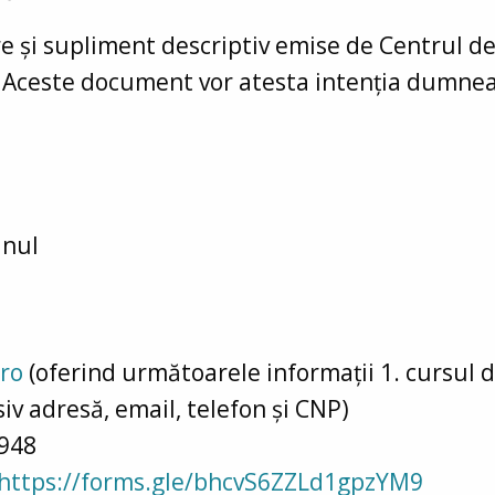
e și supliment descriptiv emise de Centrul d
r. Aceste document vor atesta intenția dumnea
anul
ro
(oferind următoarele informații 1. cursul d
siv adresă, email, telefon și CNP)
5948
https://forms.gle/bhcvS6ZZLd1gpzYM9