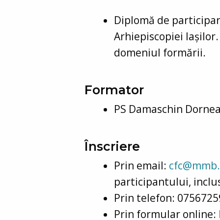
Diplomă de participar
Arhiepiscopiei Iașilo
domeniul formării.
Formator
PS Damaschin Dorne
Înscriere
Prin email:
cfc@mmb.
participantului, inclu
Prin telefon: 075672
Prin formular online: