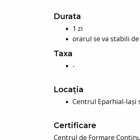
Durata
1 zi
orarul se va stabili d
Taxa
-
Locația
Centrul Eparhial-Iași 
Certificare
Centrul de Formare Contin