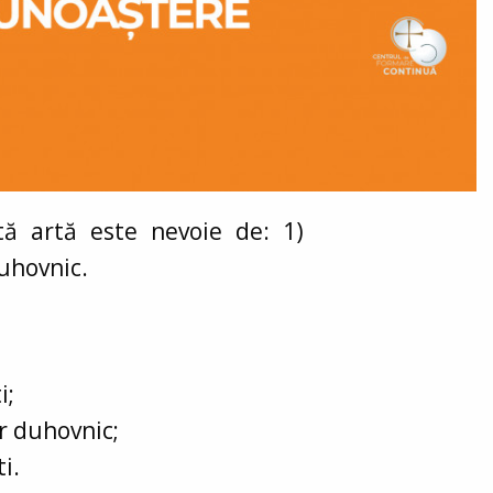
stă artă este nevoie de: 1)
duhovnic.
i;
or duhovnic;
i.