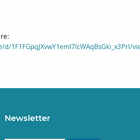
re:
file/d/1F1FGpqJXvwY1eml7IcWAqBsGki_x3PrI/v
nnel
Newsletter