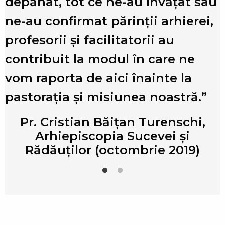
i
depănat, tot ce ne-au învățat sau
r
ne-au confirmat părinții arhierei,
profesorii şi facilitatorii au
e
contribuit la modul în care ne
vom raporta de aici înainte la
pastorația şi misiunea noastră.”
Pr. Cristian Băițan Turenschi,
Arhiepiscopia Sucevei şi
Rădăuților (octombrie 2019)