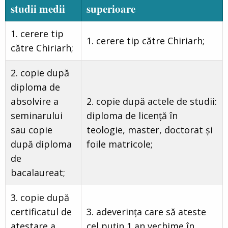
studii medii
superioare
1. cerere tip
1. cerere tip către Chiriarh;
către Chiriarh;
2. copie după
diploma de
absolvire a
2. copie după actele de studii:
seminarului
diploma de licență în
sau copie
teologie, master, doctorat şi
după diploma
foile matricole;
de
bacalaureat;
3. copie după
certificatul de
3. adeverința care să ateste
atestare a
cel puțin 1 an vechime în