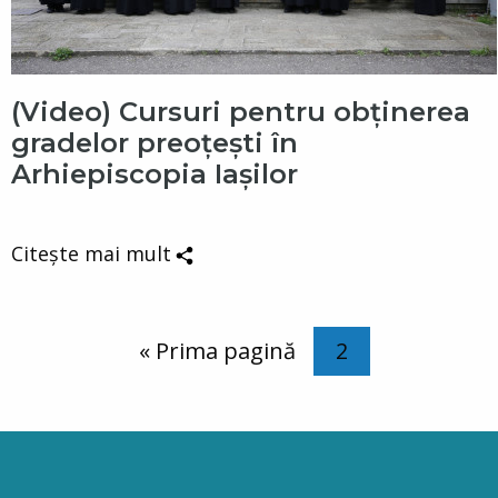
(Video) Cursuri pentru obținerea
gradelor preoțești în
Arhiepiscopia Iașilor
Citește mai mult
Paginare
Prima pagină
« Prima pagină
Pagina curentă
2