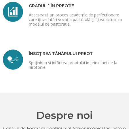
GRADUL 1 ÎN PREOȚIE
Accesează un proces academic de perfecționare
care îți va întări vocația pastorală și îți va actualiza
modelul de pastorație.
ÎNSOȚIREA TÂNĂRULUI PREOT
Sprijinirea și întărirea preotului în primii ani de la
hirotonie
Despre noi
Centrul de Formare Continuă al Arhiepiscopiei Iași este o