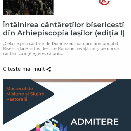
Întâlnirea cântăreților bisericești
din Arhiepiscopia Iașilor (ediția I)
„Cela ce prin cântare de Dumnezeu iubitoare ai împodobit
Biserica lui Hristos, fericite Romane, învață-ne și pe noi să
cântăm cu înțelegere, ca prin...
Citește mai mult