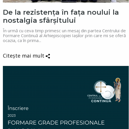
De la rezistența în fața noului la
nostalgia sfârșitului
În urmă cu ceva timp primesc un mesaj din partea Centrului de
Formare Continuă al Arhiepiscopiei Iașilor prin care mi se oferă
ocazia, ca în prima...
Citește mai mult