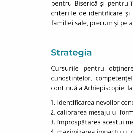
pentru Biserică și pentru
criteriile de identificare ș
familiei sale, precum și pe 
Strategia
Cursurile pentru obținer
cunoștințelor, competențe
continuă a Arhiepiscopiei I
identificarea nevoilor con
calibrarea mesajului forma
împrospătarea acestui mes
maximizarea impactului pro