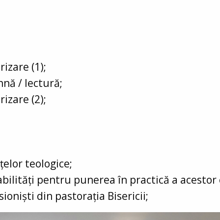
rizare (1);
nă / lectură;
rizare (2);
elor teologice;
bilități pentru punerea în practică a acestor 
oniști din pastorația Bisericii;