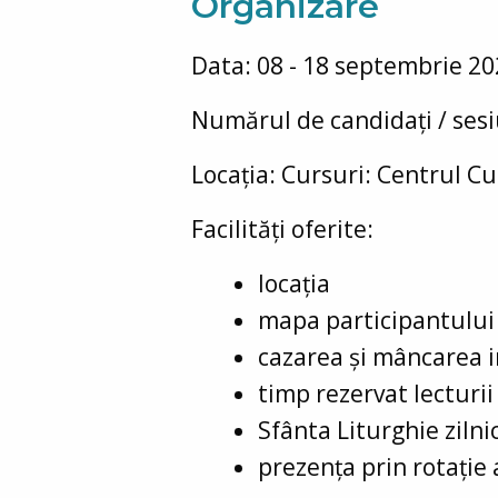
Organizare
Data: 08 - 18 septembrie 2
Numărul de candidați / ses
Locația: Cursuri: Centrul Cu
Facilități oferite:
locația
mapa participantului (
cazarea și mâncarea i
timp rezervat lecturii
Sfânta Liturghie zilni
prezența prin rotație 