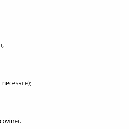
ău
u necesare);
covinei.