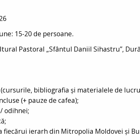
026
iune: 15-20 de persoane.
ltural Pastoral „Sfântul Daniil Sihastru”, Dur
cursurile, bibliografia și materialele de lucr
ncluse (+ pauze de cafea);
 / odihnei;
că;
a fiecărui ierarh din Mitropolia Moldovei și Bu