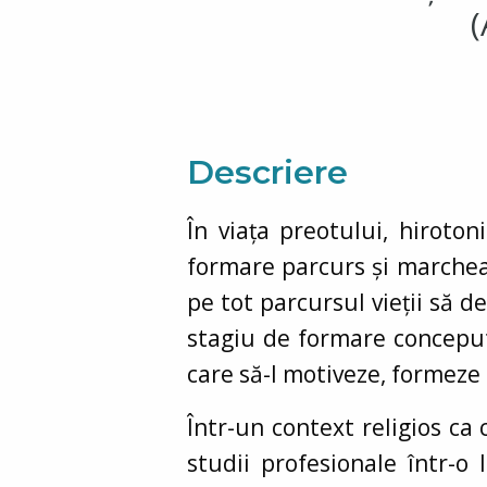
(
Descriere
În viața preotului, hiroto
formare parcurs și marcheaz
pe tot parcursul vieții să d
stagiu de formare conceput
care să-l motiveze, formeze 
Într-un context religios ca
studii profesionale într-o