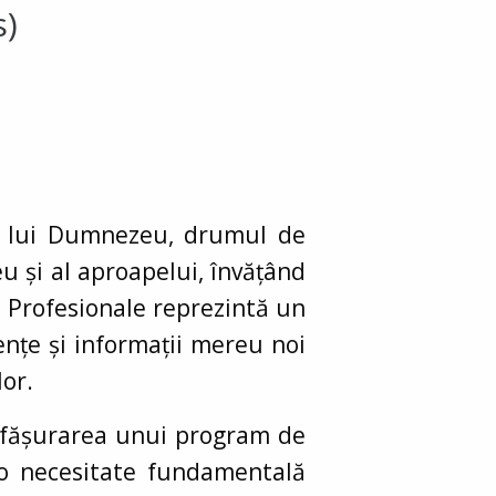
s)
rul lui Dumnezeu, drumul de
u și al aproapelui, învățând
le Profesionale reprezintă un
nțe și informații mereu noi
lor.
desfășurarea unui program de
ă o necesitate fundamentală