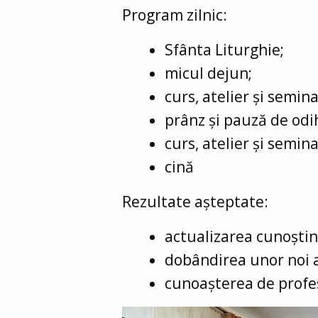
Program zilnic:
Sfânta Liturghie;
micul dejun;
curs, atelier și semina
prânz și pauză de odih
curs, atelier și semina
cină
Rezultate așteptate:
actualizarea cunoștinț
dobândirea unor noi a
cunoașterea de profesi