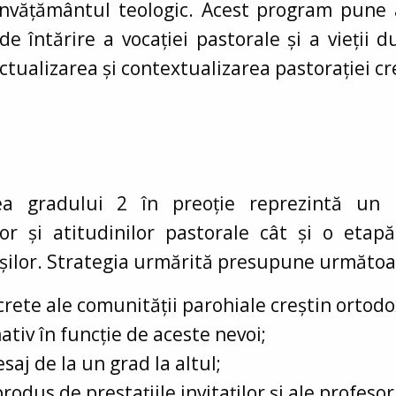
 învățământul teologic. Acest program pune 
i de întărire a vocației pastorale și a vieții 
actualizarea și contextualizarea pastorației cr
ea gradului 2 în preoție reprezintă un 
lor și atitudinilor pastorale cât și o etap
așilor. Strategia urmărită presupune următoar
crete ale comunității parohiale creștin ortodo
tiv în funcție de aceste nevoi;
aj de la un grad la altul;
dus de prestațiile invitaților și ale profesor