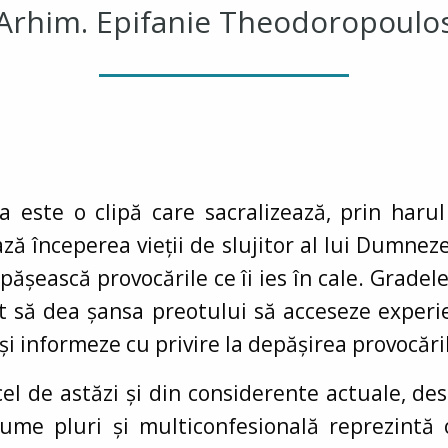
Arhim. Epifanie Theodoropoulo
nia este o clipă care sacralizează, prin ha
ă începerea vieții de slujitor al lui Dumneze
epășească provocările ce îi ies în cale. Grade
 să dea șansa preotului să acceseze experie
și informeze cu privire la depășirea provocări
 cel de astăzi și din considerente actuale, 
 lume pluri și multiconfesională reprezint