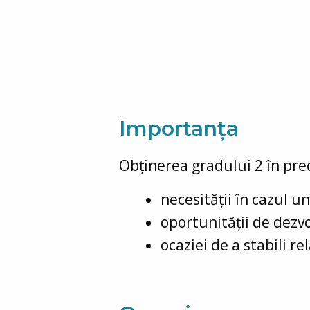
Importanța
Obținerea gradului 2 în pre
necesității în cazul un
oportunității de dezvo
ocaziei de a stabili re