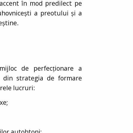
accent în mod predilect pe
duhovnicești a preotului și a
eștine.
mijloc de perfecționare a
ă din strategia de formare
ele lucruri:
xe;
ilor autohtoni;