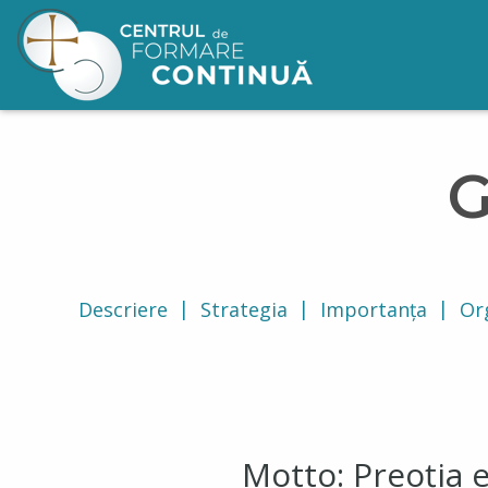
Mergi la conţinutul principal
G
Descriere
Strategia
Importanța
Or
Motto: Preoția 