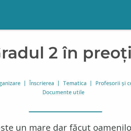
radul 2 în preoț
ganizare
Înscrierea
Tematica
Profesorii și 
Documente utile
este un mare dar făcut oameni