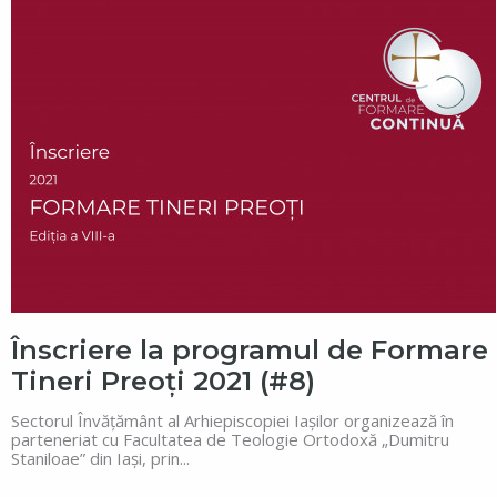
Înscriere la programul de Formare
Tineri Preoți 2021 (#8)
Sectorul Învățământ al Arhiepiscopiei Iașilor organizează în
parteneriat cu Facultatea de Teologie Ortodoxă „Dumitru
Staniloae” din Iași, prin...