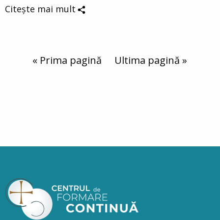
Citește mai mult
Paginare
Prima pagină
« Prima pagină
Ultima pagină
Ultima pagină »